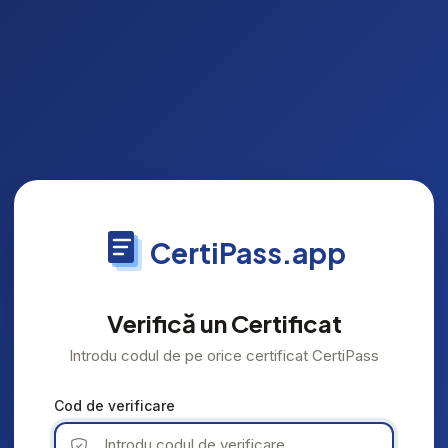
CertiPass.app
Verifică un Certificat
Introdu codul de pe orice certificat CertiPass
Cod de verificare