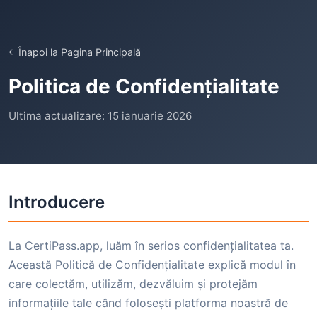
Înapoi la Pagina Principală
Politica de Confidențialitate
Ultima actualizare: 15 ianuarie 2026
Introducere
La CertiPass.app, luăm în serios confidențialitatea ta.
Această Politică de Confidențialitate explică modul în
care colectăm, utilizăm, dezvăluim și protejăm
informațiile tale când folosești platforma noastră de